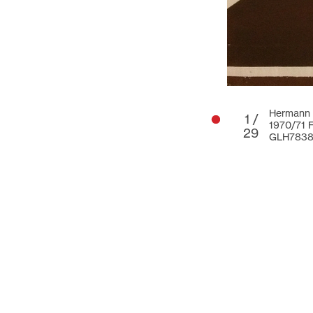
Hermann G
1 /
1970/71 F
29
GLH783