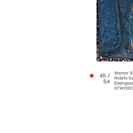
Werner St
45 /
Reliefs f
54
Eisengus
STW000