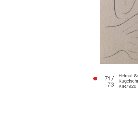
Helmut Sc
71 /
Kugelsch
73
KIR7926